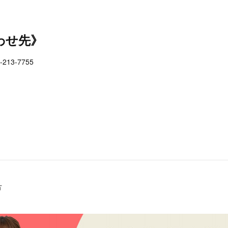
わせ先》
13-7755
方