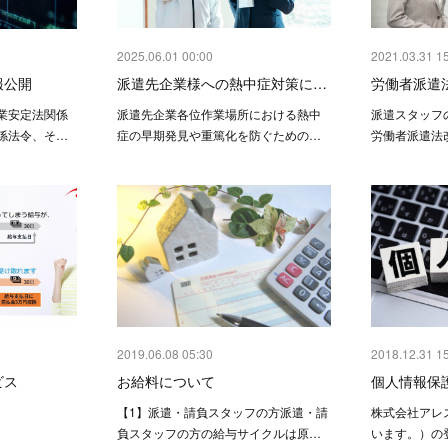
2025.06.01 00:00
2021.03.31 1
報公開
派遣先企業様への熱中症対策に…
労働者派遣
業安定法関係
派遣先企業各位作業場所における熱中
派遣スタッフ
係法令、そ…
症の早期発見や重篤化を防ぐための…
労働者派遣法改
2019.06.08 05:30
2018.12.31 1
ビス
お給料について
個人情報保
【1】派遣・請負スタッフの方派遣・請
株式会社アレ
負スタッフの方の給与サイクルは原…
います。）の