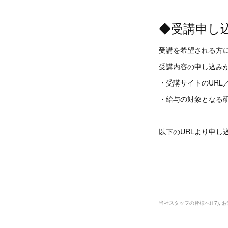
◆受講申し
受講を希望される方
受講内容の申し込みが
・受講サイトのURL
・給与の対象となる
以下のURLより申し
当社スタッフの皆様へ
(
17
)
お