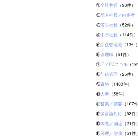
①
全社共通
（98件）
②
新入社員／内定者
③
若手社員
（52件）
④
中堅社員
（114件）
⑤
新任管理職
（13件
⑥
管理職
（51件）
⑦
IT／PCスキル
（19
⑧
与信管理
（25件）
⑨
資格
（1403件）
⑩
人事
（58件）
⑪
営業／接客
（107
⑫
多言語対応
（53件
⑬
製造／物流
（21件
⑭
経理／財務
（51件