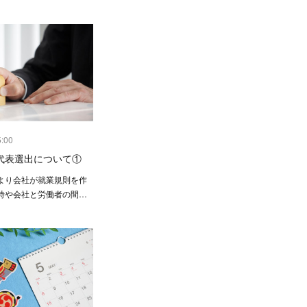
5:00
代表選出について①
より会社が就業規則を作
時や会社と労働者の間…