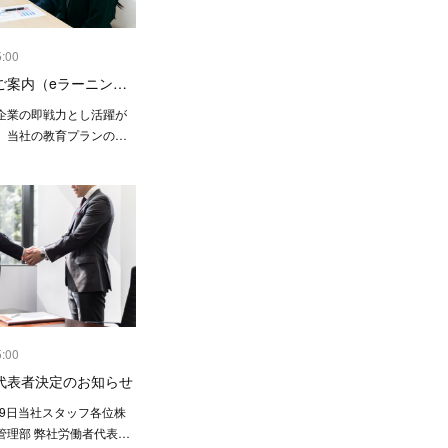
5:00
ご案内（eラーニン…
企業の即戦力とし活躍が
、当社の教育プランの…
5:00
代表者決定のお知らせ
29日当社スタッフ各位株
管理部 弊社労働者代表…