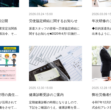
2026.03.24 15:00
2026.03.09 1
報公開
労使協定締結に関するお知らせ
年次研修の
業安定法関係
派遣スタッフの皆様へ労使協定締結に
◆目的派遣先
係法令、そ…
関するお知らせ■2020年4月1日施行…
出来るように
2025.12.30 15:00
2025.12.28 1
管理の責任…
健康診断受診のご案内
弊社労働者
が活用されて
定期健康診断の時期となりましので、
令和7年12月
働をさせて…
下記をご確認のうえ、健康診断を受…
式会社アレス