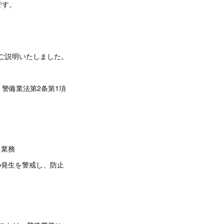
です。
ご説明いたしました。
警備業法第2条第1項
る業務
の発生を警戒し、防止