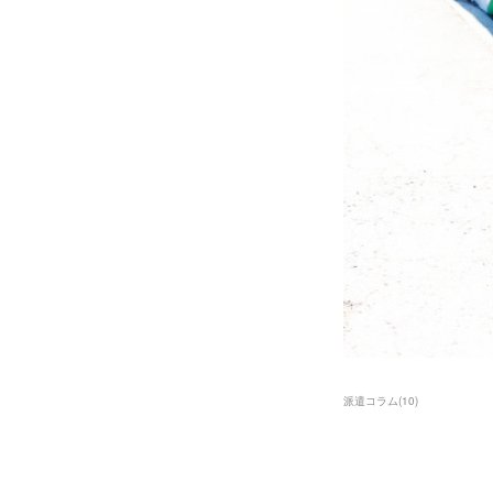
派遣コラム
(
10
)