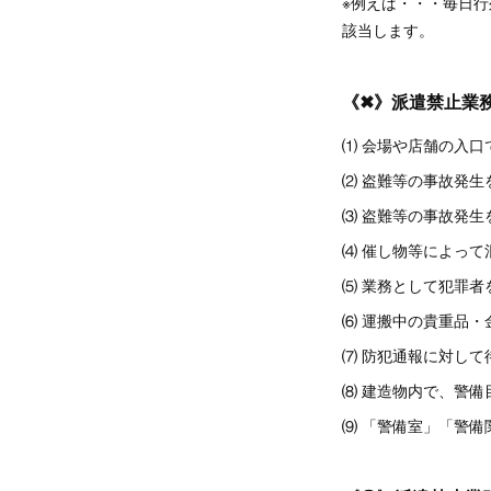
※例えば・・・毎日
該当します。
《✖》派遣禁止業
⑴ 会場や店舗の入口
⑵ 盗難等の事故発
⑶ 盗難等の事故発
⑷ 催し物等によっ
⑸ 業務として犯罪者
⑹ 運搬中の貴重品・
⑺ 防犯通報に対して
⑻ 建造物内で、警
⑼ 「警備室」「警