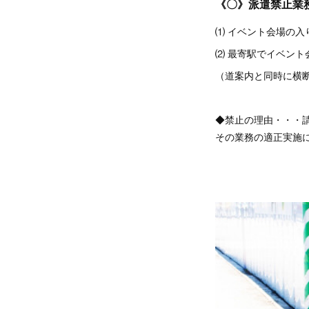
《〇》派遣禁止業
⑴ イベント会場の
⑵ 最寄駅でイベン
（道案内と同時に横
◆禁止の理由・・・
その業務の適正実施