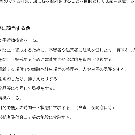
行列のできる洋菓子店に客を整列させることを目的として販売を派遣する
務に該当する例
で手荷物検査をする。
生を防止・警戒するために、不審者や迷惑者に注意を促したり、質問をし
生を防止・警戒するために建造物内や会場内を巡回・巡視する。
て混雑する場所での雑踏や駐車場等の整理や、人や車両の誘導をする。
を追跡したり、捕まえたりする。
金品等に帯同して監視をする。
待機をする。
備目的で無人の時間帯・状態に常駐する。（当直、夜間窓口等）
備関係者受付窓口」等の施設に常駐する。