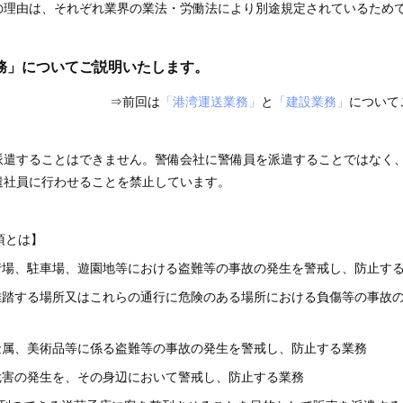
の理由は、それぞれ業界の業法・労働法により別途規定されているため
務」についてご説明いたします。
⇒前回は
「港湾運送業務」
と
「建設業務」
について
派遣することはできません。警備会社に警備員を派遣することではなく、
遣社員に行わせることを禁止しています。
項とは】
行場、駐車場、遊園地等における盗難等の事故の発生を警戒し、防止す
雑踏する場所又はこれらの通行に危険のある場所における負傷等の事故
金属、美術品等に係る盗難等の事故の発生を警戒し、防止する業務
危害の発生を、その身辺において警戒し、防止する業務